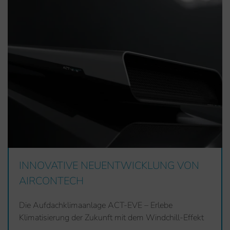
INNOVATIVE NEUENTWICKLUNG VON
AIRCONTECH
Die Aufdachklimaanlage ACT-EVE – Erlebe
Klimatisierung der Zukunft mit dem Windchill-Effekt