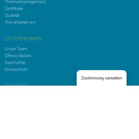
Thermalmanagement
Zertifikate
Qualität
Wie arbeiten wir
UNTERNEHMEN
Unser Team
Offene Stellen
Geschichte
Klimaschutz
Zustimmung verwalten
KONTAKT
Aircontech GmbH
Albert-Schädler-Straße 7-9
6800 Feldkirch
Österreich
T:
+43 5522 84184–0