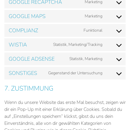
GOOGLE RECAPTCHA
Marketing
service
Consent
google-
to
GOOGLE MAPS
Marketing
analytics
service
Consent
google-
to
COMPLIANZ
Funktional
recaptcha
service
Consent
google-
to
WISTIA
Statistik, Marketing/Tracking
maps
service
Consent
complianz
to
GOOGLE ADSENSE
Statistik, Marketing
service
Consent
wistia
to
SONSTIGES
Gegenstand der Untersuchung
service
Consent
google-
to
7. ZUSTIMMUNG
adsense
service
sonstiges
Wenn du unsere Website das erste Mal besuchst, zeigen wir
dir ein Pop-Up mit einer Erklärung über Cookies. Sobald du
auf „Einstellungen speichern“ klickst, gibst du uns dein
Einverständnis, alle von dir gewählten Kategorien von