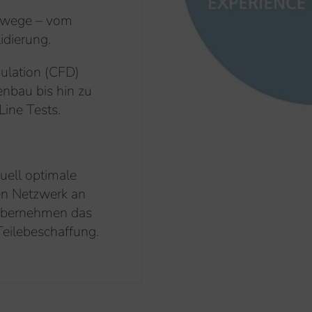
gswege – vom
idierung.
ulation (CFD)
nbau bis hin zu
Line Tests.
uell optimale
en Netzwerk an
 übernehmen das
 Teilebeschaffung.