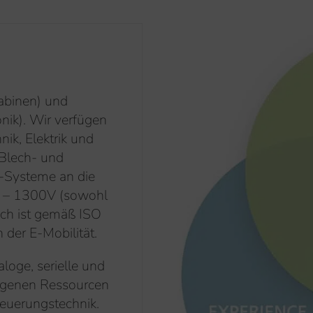
kabinen) und
nik). Wir verfügen
ik, Elektrik und
 Blech- und
-Systeme an die
V – 1300V (sowohl
ech ist gemäß ISO
h der E-Mobilität.
oge, serielle und
 eigenen Ressourcen
euerungstechnik.