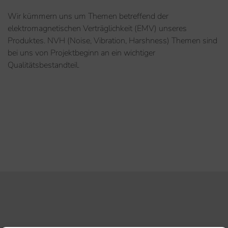
Wir kümmern uns um Themen betreffend der
elektromagnetischen Verträglichkeit (EMV) unseres
Produktes. NVH (Noise, Vibration, Harshness) Themen sind
bei uns von Projektbeginn an ein wichtiger
Qualitätsbestandteil.